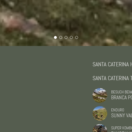
SANTA CATERINA
SANTA CATERINA T
BESUCH BEI
BRANCA PO
ENDURO
SUNNY VA
SUPER KOMB